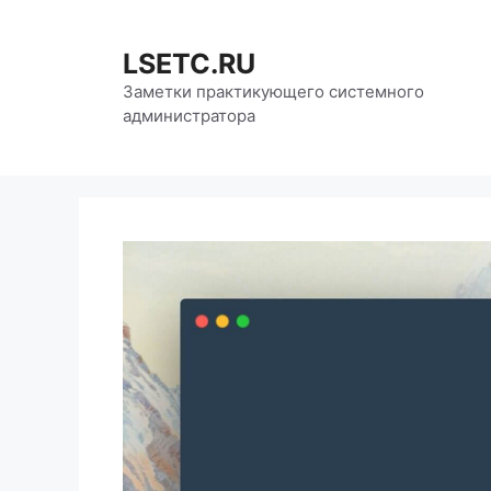
Перейти
к
LSETC.RU
содержимому
Заметки практикующего системного
администратора