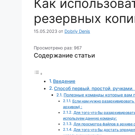
Как использоват
резервных копий
15.05.2023
от
Dobriy Denis
Просмотрено раз:
967
Содержание статьи
Введение
Способ первый, простой, ручками,
Полезные команды которые вам п
Если нам нужно разархивировать
архивом) :
Для того что бы разархивироват
используем данную команду:
Для просмотра файлов в архиве с
Для того что бы достать опреде