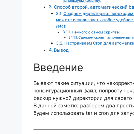
используем команду:
Способ второй, автоматический b
Создаем директорию, переходим в
можете использовать любое удобное 
/etc):
Немного о самом скрипте:
Сделаем скрипт исполняемым, п
Настраиваем Cron для автоматиз
Вывод
Введение
Бывают такие ситуации, что некоррект
конфигурационный файл, попросту неча
backup нужной директории для своего
В данной заметке разберем два просты
будем использовать tar и cron для зап