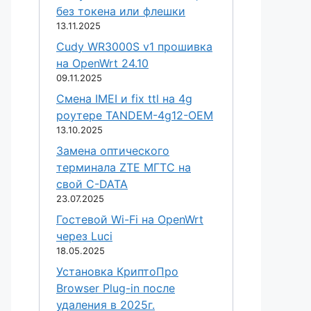
без токена или флешки
13.11.2025
Cudy WR3000S v1 прошивка
на OpenWrt 24.10
09.11.2025
Смена IMEI и fix ttl на 4g
роутере TANDEM-4g12-OEM
13.10.2025
Замена оптического
терминала ZTE МГТС на
свой C-DATA
23.07.2025
Гостевой Wi-Fi на OpenWrt
через Luci
18.05.2025
Установка КриптоПро
Browser Plug-in после
удаления в 2025г.