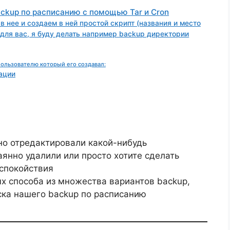
ackup по расписанию с помощью Tar и Cron
 нее и создаем в ней простой скрипт (названия и место
для вас, я буду делать например backup директории
ользователю который его создавал:
ации
но отредактировали какой-нибудь
янно удалили или просто хотите сделать
 спокойствия
х способа из множества вариантов backup,
уска нашего backup по расписанию