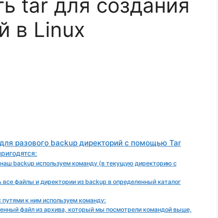
ь tar для создания
 в Linux
 для разового backup директорий с помощью Tar
ригодятся:
 наш backup используем команду (в текущую директорию с
ь все файлы и директории из backup в определенный каталог
 путями к ним используем команду:
ленный файл из архива, который мы посмотрели командой выше,