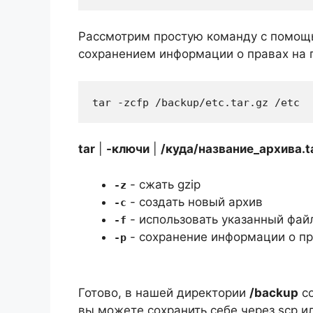
Рассмотрим простую команду с помо
сохранением информации о правах на
tar -zcfp /backup/etc.tar.gz /etc
tar
|
-ключи
|
/куда/название_архива.t
- сжать gzip
-z
- создать новый архив
-с
- использовать указанный фай
-f
- сохранение информации о п
-p
Готово, в нашей директории
/backup
со
вы можете сохранить себе через scp и