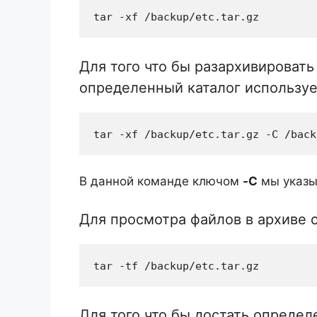
tar -xf /backup/etc.tar.gz
Для того что бы разархивировать
определенный каталог использу
tar -xf /backup/etc.tar.gz -C /back
В данной команде ключом
-C
мы указы
Для просмотра файлов в архиве 
tar -tf /backup/etc.tar.gz
Для того что бы достать определ