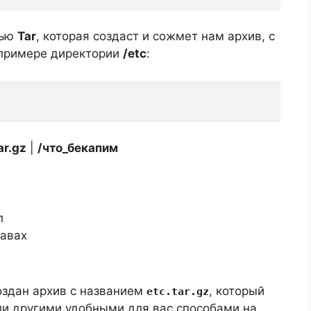
щью
Tar
, которая создаст и сожмет нам архив, с
 примере директории
/etc
:
ar.gz
|
/что_бекапим
л
равах
здан архив с названием
, который
etc.tar.gz
ли другими удобными для вас способами на