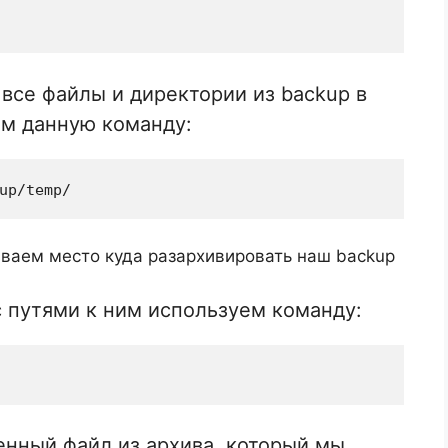
 все файлы и директории из backup в
ем данную команду:
up/temp/
ваем место куда разархивировать наш backup
с путями к ним используем команду:
енный файл из архива, который мы