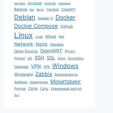
AnyDesk
3ds Max
AutoCAD
Autodesk
Backup
Certbot
ChatGPT
Bat
Batch
Debian
Docker
Debian 11
Docker Compose
GitHub
Linux
Mysql
Logs
Net
Network
Nginx
Obsidian
OpenWRT
Open Source
Proxy
SSH
SSL
sh
Python
Sync
Syncthing
Windows
VPN
Telegram
VPS
Zabbix
Wireguard
Безопасность
Мониторинг
Заббикс
Криптопро
Сети
Роутер
Сеть
Удаленный доступ
Эцп