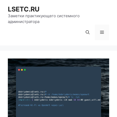
Перейти
LSETC.RU
к
содержимому
Заметки практикующего системного
администратора
Меню