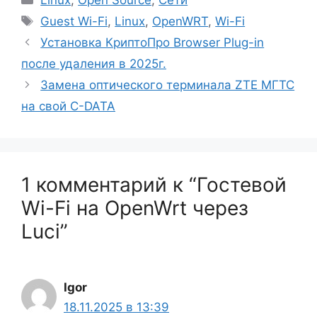
Linux
,
Open Source
,
Сети
Метки
Guest Wi-Fi
,
Linux
,
OpenWRT
,
Wi-Fi
Установка КриптоПро Browser Plug-in
после удаления в 2025г.
Замена оптического терминала ZTE МГТС
на свой C-DATA
1 комментарий к “Гостевой
Wi-Fi на OpenWrt через
Luci”
Igor
18.11.2025 в 13:39