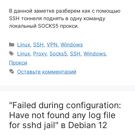
В данной заметке разберем как с помощью
SSH тоннеля поднять в одну команду
локальный SOCKS5 прокси.
Рубрики
Linux
,
SSH
,
VPN
,
Windows
Метки
Linux
,
Proxy
,
Socks5
,
SSH
,
Windows
,
Прокси
Оставьте комментарий
"Failed during configuration:
Have not found any log file
for sshd jail" в Debian 12