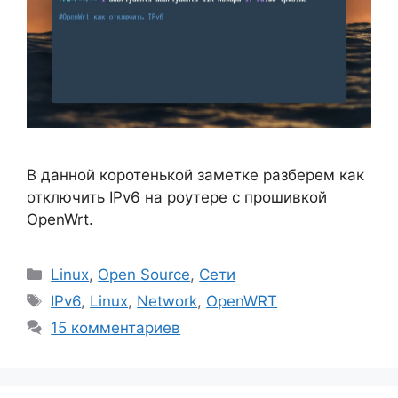
В данной коротенькой заметке разберем как
отключить IPv6 на роутере с прошивкой
OpenWrt.
Рубрики
Linux
,
Open Source
,
Сети
Метки
IPv6
,
Linux
,
Network
,
OpenWRT
15 комментариев