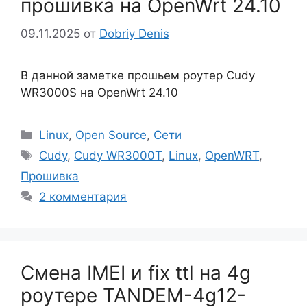
прошивка на OpenWrt 24.10
09.11.2025
от
Dobriy Denis
В данной заметке прошьем роутер Cudy
WR3000S на OpenWrt 24.10
Рубрики
Linux
,
Open Source
,
Сети
Метки
Cudy
,
Cudy WR3000T
,
Linux
,
OpenWRT
,
Прошивка
2 комментария
Смена IMEI и fix ttl на 4g
роутере TANDEM-4g12-