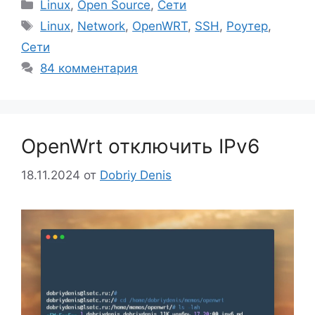
Рубрики
Linux
,
Open Source
,
Сети
Метки
Linux
,
Network
,
OpenWRT
,
SSH
,
Роутер
,
Сети
84 комментария
OpenWrt отключить IPv6
18.11.2024
от
Dobriy Denis