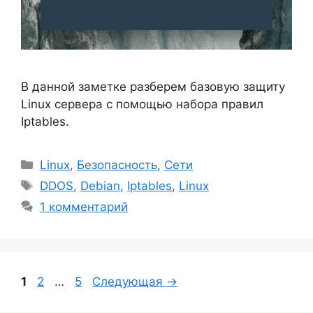
В данной заметке разберем базовую защиту
Linux сервера с помощью набора правил
Iptables.
Рубрики
Linux
,
Безопасность
,
Сети
Метки
DDOS
,
Debian
,
Iptables
,
Linux
1 комментарий
Страница
Страница
Страница
1
2
…
5
Следующая
→