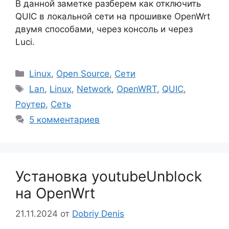
В данной заметке разберем как отключить
QUIC в локальной сети на прошивке OpenWrt
двумя способами, через консоль и через
Luci.
Рубрики
Linux
,
Open Source
,
Сети
Метки
Lan
,
Linux
,
Network
,
OpenWRT
,
QUIC
,
Роутер
,
Сеть
5 комментариев
Установка youtubeUnblock
на OpenWrt
21.11.2024
от
Dobriy Denis