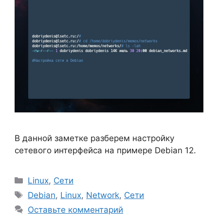
В данной заметке разберем настройку
сетевого интерфейса на примере Debian 12.
Рубрики
Linux
,
Сети
Метки
Debian
,
Linux
,
Network
,
Сети
Оставьте комментарий