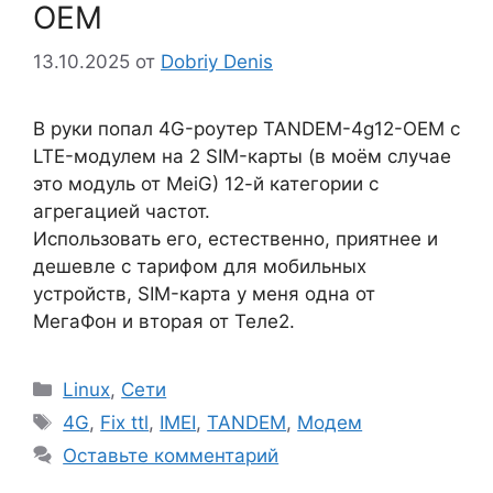
OEM
13.10.2025
от
Dobriy Denis
В руки попал 4G-роутер TANDEM-4g12-OEM с
LTE-модулем на 2 SIM-карты (в моём случае
это модуль от MeiG) 12-й категории с
агрегацией частот.
Использовать его, естественно, приятнее и
дешевле с тарифом для мобильных
устройств, SIM-карта у меня одна от
МегаФон и вторая от Теле2.
Рубрики
Linux
,
Сети
Метки
4G
,
Fix ttl
,
IMEI
,
TANDEM
,
Модем
Оставьте комментарий