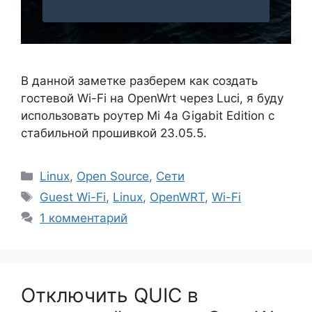
В данной заметке разберем как создать
гостевой Wi-Fi на OpenWrt через Luci, я буду
использовать роутер Mi 4a Gigabit Edition с
стабильной прошивкой 23.05.5.
Рубрики
Linux
,
Open Source
,
Сети
Метки
Guest Wi-Fi
,
Linux
,
OpenWRT
,
Wi-Fi
1 комментарий
Отключить QUIC в