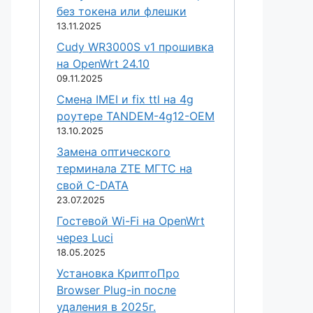
без токена или флешки
13.11.2025
Cudy WR3000S v1 прошивка
на OpenWrt 24.10
09.11.2025
Смена IMEI и fix ttl на 4g
роутере TANDEM-4g12-OEM
13.10.2025
Замена оптического
терминала ZTE МГТС на
свой C-DATA
23.07.2025
Гостевой Wi-Fi на OpenWrt
через Luci
18.05.2025
Установка КриптоПро
Browser Plug-in после
удаления в 2025г.