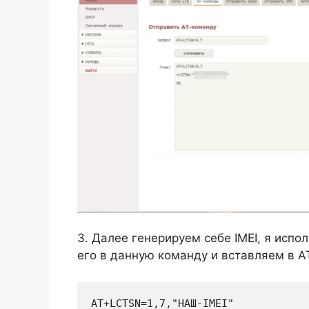
3. Далее генерируем себе IMEI, я испо
его в данную команду и вставляем в А
AT+LCTSN=1,7,"НАШ-IMEI"