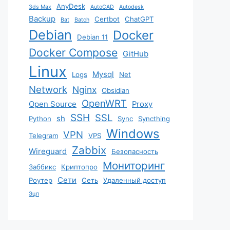
AnyDesk
3ds Max
AutoCAD
Autodesk
Backup
Certbot
ChatGPT
Bat
Batch
Debian
Docker
Debian 11
Docker Compose
GitHub
Linux
Mysql
Logs
Net
Network
Nginx
Obsidian
OpenWRT
Open Source
Proxy
SSH
SSL
sh
Python
Sync
Syncthing
Windows
VPN
Telegram
VPS
Zabbix
Wireguard
Безопасность
Мониторинг
Заббикс
Криптопро
Сети
Роутер
Сеть
Удаленный доступ
Эцп