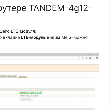
роутере TANDEM-4g12-
шего LTE-модуля:
Во вкладке
LTE-модуль
видим MeiG-можно