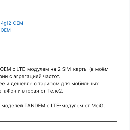
M-4g12-OEM
2-OEM
OEM с LTE-модулем на 2 SIM-карты (в моём
рии с агрегацией частот.
нее и дешевле с тарифом для мобильных
егаФон и вторая от Теле2.
х моделей TANDEM с LTE-модулем от MeiG.