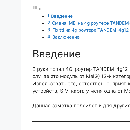
Введение
Смена IMEI на 4g роутере TANDE
Fix ttl на 4g роутере TANDEM-4g1
Заключение
Введение
В руки попал 4G-роутер TANDEM-4g12-
случае это модуль от MeiG) 12-й катего
Использовать его, естественно, прият
устройств, SIM-карта у меня одна от М
Данная заметка подойдёт и для други