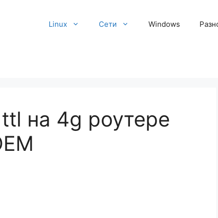
Linux
Сети
Windows
Разн
 ttl на 4g роутере
OEM