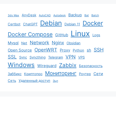
Backup
AnyDesk
3ds Max
AutoCAD
Autodesk
Bat
Batch
Debian
Docker
Certbot
ChatGPT
Debian 11
Linux
Docker Compose
GitHub
Logs
Network
Nginx
Mysql
Net
Obsidian
SSH
OpenWRT
Open Source
Proxy
sh
Python
SSL
VPN
Sync
Syncthing
Telegram
VPS
Windows
Zabbix
Wireguard
Безопасность
Мониторинг
Сети
Заббикс
Криптопро
Роутер
Сеть
Удаленный доступ
Эцп