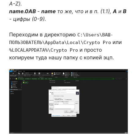
A-Z).
name.0AB
-
name
то же, что и в п. (1.1),
A
и
B
- цифры (0-9).
Переходим в директорию
C:\Users\ВАШ-
или
ПОЛЬЗОВАТЕЛЬ\AppData\Local\Crypto Pro
и просто
%LOCALAPPDATA%\Crypto Pro
копируем туда нашу папку с копией эцп.