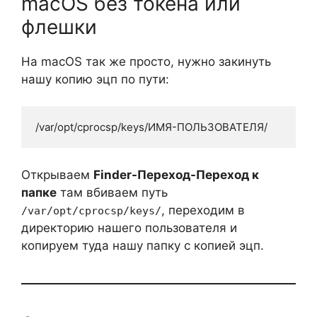
macOS без токена или
флешки
На macOS так же просто, нужно закинуть
нашу копию эцп по пути:
/var/opt/cprocsp/keys/ИМЯ-ПОЛЬЗОВАТЕЛЯ/
Открываем
Finder-Переход-Переход к
папке
там вбиваем путь
, переходим в
/var/opt/cprocsp/keys/
директорию нашего пользователя и
копируем туда нашу папку с копией эцп.