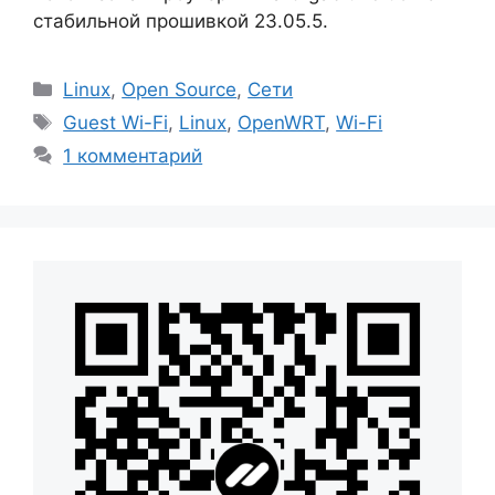
стабильной прошивкой 23.05.5.
Рубрики
Linux
,
Open Source
,
Сети
Метки
Guest Wi-Fi
,
Linux
,
OpenWRT
,
Wi-Fi
1 комментарий