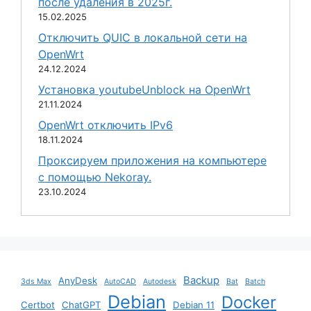
после удаления в 2025г.
15.02.2025
Отключить QUIC в локальной сети на
OpenWrt
24.12.2024
Установка youtubeUnblock на OpenWrt
21.11.2024
OpenWrt отключить IPv6
18.11.2024
Проксируем приложения на компьютере
с помощью Nekoray.
23.10.2024
Backup
AnyDesk
3ds Max
AutoCAD
Autodesk
Bat
Batch
Debian
Docker
Certbot
ChatGPT
Debian 11