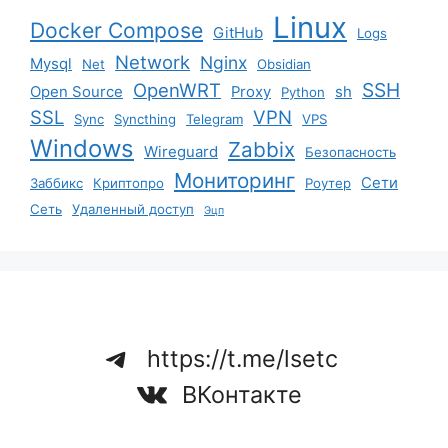
Linux
Docker Compose
GitHub
Logs
Network
Nginx
Mysql
Net
Obsidian
SSH
OpenWRT
Open Source
Proxy
sh
Python
SSL
VPN
Sync
Syncthing
Telegram
VPS
Windows
Zabbix
Wireguard
Безопасность
Мониторинг
Сети
Заббикс
Криптопро
Роутер
Сеть
Удаленный доступ
Эцп
https://t.me/lsetc
ВКонтакте