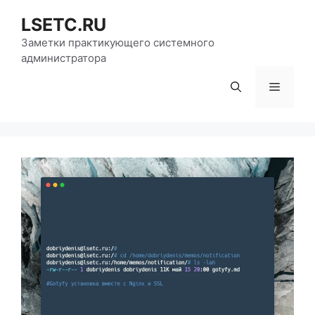
Перейти
LSETC.RU
к
содержимому
Заметки практикующего системного
администратора
Меню