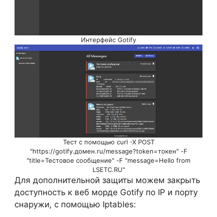
Интерфейс Gotify
Тест с помощью curl -X POST
"https://gotify.домен.ru/message?token=токен" -F
"title=Тестовое сообщение" -F "message=Hello from
LSETC.RU"
Для дополнительной защиты можем закрыть
доступность к веб морде Gotify по IP и порту
снаружи, с помощью Iptables: