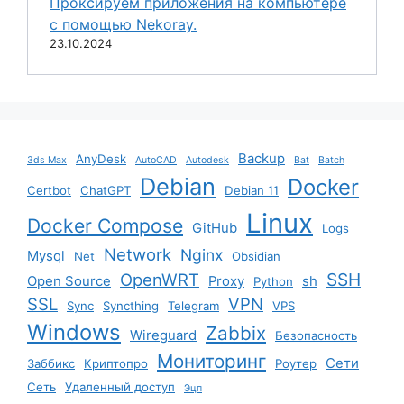
Проксируем приложения на компьютере
с помощью Nekoray.
23.10.2024
Backup
AnyDesk
3ds Max
AutoCAD
Autodesk
Bat
Batch
Debian
Docker
Certbot
ChatGPT
Debian 11
Linux
Docker Compose
GitHub
Logs
Network
Nginx
Mysql
Net
Obsidian
SSH
OpenWRT
Open Source
Proxy
sh
Python
SSL
VPN
Sync
Syncthing
Telegram
VPS
Windows
Zabbix
Wireguard
Безопасность
Мониторинг
Сети
Заббикс
Криптопро
Роутер
Сеть
Удаленный доступ
Эцп