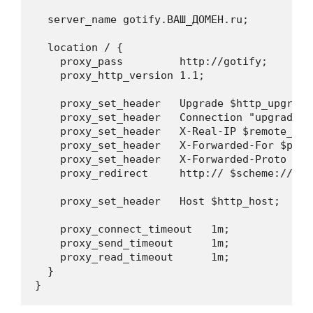
  server_name gotify.ВАШ_ДОМЕН.ru;

  location / {

    proxy_pass         http://gotify;

    proxy_http_version 1.1;

    proxy_set_header   Upgrade $http_upgrade;
    proxy_set_header   Connection "upgrade";

    proxy_set_header   X-Real-IP $remote_addr
    proxy_set_header   X-Forwarded-For $prox
    proxy_set_header   X-Forwarded-Proto http
    proxy_redirect     http:// $scheme://;

    proxy_set_header   Host $http_host;

    proxy_connect_timeout   1m;

    proxy_send_timeout      1m;

    proxy_read_timeout      1m;

  }

}