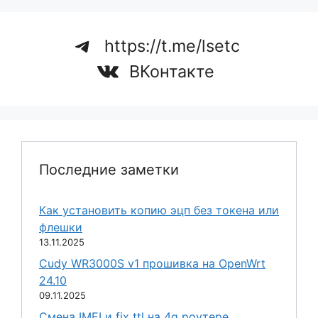
https://t.me/lsetc
ВКонтакте
Последние заметки
Как установить копию эцп без токена или
флешки
13.11.2025
Cudy WR3000S v1 прошивка на OpenWrt
24.10
09.11.2025
Смена IMEI и fix ttl на 4g роутере