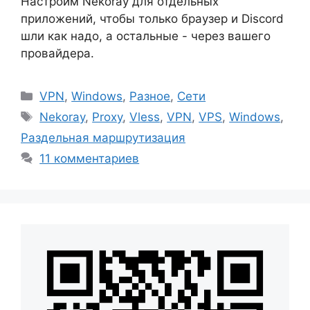
Настроим Nekoray для отдельных
приложений, чтобы только браузер и Discord
шли как надо, а остальные - через вашего
провайдера.
Рубрики
VPN
,
Windows
,
Разное
,
Сети
Метки
Nekoray
,
Proxy
,
Vless
,
VPN
,
VPS
,
Windows
,
Раздельная маршрутизация
11 комментариев