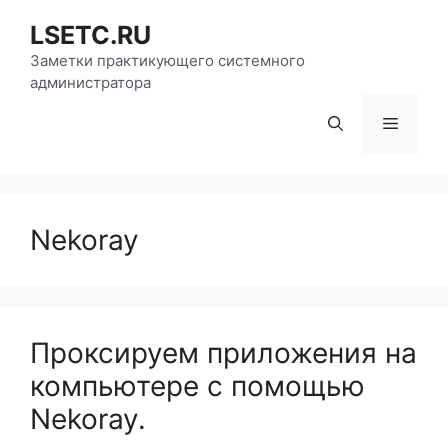
Перейти
LSETC.RU
к
содержимому
Заметки практикующего системного
администратора
Меню
Nekoray
Проксируем приложения на
компьютере с помощью
Nekoray.