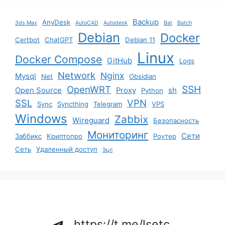
Backup
AnyDesk
3ds Max
AutoCAD
Autodesk
Bat
Batch
Debian
Docker
Certbot
ChatGPT
Debian 11
Linux
Docker Compose
GitHub
Logs
Network
Nginx
Mysql
Net
Obsidian
SSH
OpenWRT
Open Source
Proxy
sh
Python
SSL
VPN
Sync
Syncthing
Telegram
VPS
Windows
Zabbix
Wireguard
Безопасность
Мониторинг
Сети
Заббикс
Криптопро
Роутер
Сеть
Удаленный доступ
Эцп
https://t.me/lsetc