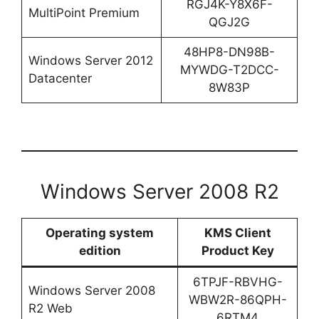
RGJ4K-Y8X6F-
MultiPoint Premium
QGJ2G
48HP8-DN98B-
Windows Server 2012
MYWDG-T2DCC-
Datacenter
8W83P
Windows Server 2008 R2
Operating system
KMS Client
edition
Product Key
6TPJF-RBVHG-
Windows Server 2008
WBW2R-86QPH-
R2 Web
6RTM4