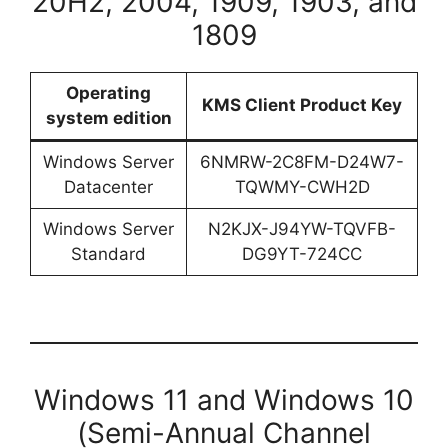
20H2, 2004, 1909, 1903, and
1809
Operating
KMS Client Product Key
system edition
Windows Server
6NMRW-2C8FM-D24W7-
Datacenter
TQWMY-CWH2D
Windows Server
N2KJX-J94YW-TQVFB-
Standard
DG9YT-724CC
Windows 11 and Windows 10
(Semi-Annual Channel