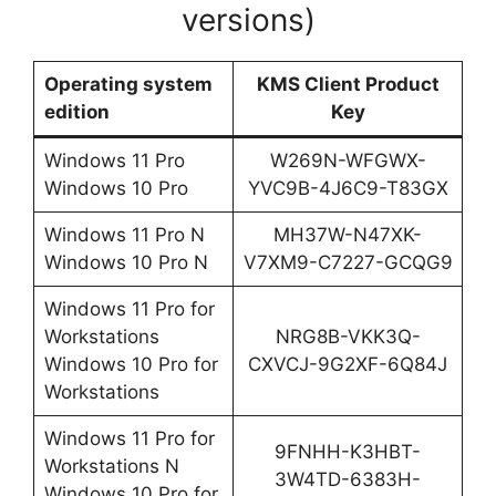
versions)
Operating system
KMS Client Product
edition
Key
Windows 11 Pro
W269N-WFGWX-
Windows 10 Pro
YVC9B-4J6C9-T83GX
Windows 11 Pro N
MH37W-N47XK-
Windows 10 Pro N
V7XM9-C7227-GCQG9
Windows 11 Pro for
Workstations
NRG8B-VKK3Q-
Windows 10 Pro for
CXVCJ-9G2XF-6Q84J
Workstations
Windows 11 Pro for
9FNHH-K3HBT-
Workstations N
3W4TD-6383H-
Windows 10 Pro for