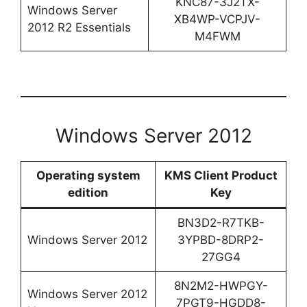
KNC87-3J2TX-
Windows Server
XB4WP-VCPJV-
2012 R2 Essentials
M4FWM
Windows Server 2012
Operating system
KMS Client Product
edition
Key
BN3D2-R7TKB-
Windows Server 2012
3YPBD-8DRP2-
27GG4
8N2M2-HWPGY-
Windows Server 2012
7PGT9-HGDD8-