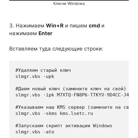
Ключи Windows
3. Нажимаем
Win+R
и пишем
cmd
и
нажимаем
Enter
Вставляем туда следующие строки:
#Удаляем старый ключ

slmgr.vbs -upk

#Даем новый ключ (замените ключ на свой)

slmgr.vbs -ipk M7XTQ-FN8P6-TTKYV-9D4CC-J462D

#Указываем наш KMS сервер (замените на свой 
slmgr.vbs -skms kms.lsetc.ru

#Запускаем скрипт активации Windows

slmgr.vbs -ato
