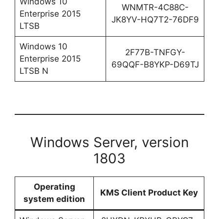
Windows 10
WNMTR-4C88C-
Enterprise 2015
JK8YV-HQ7T2-76DF9
LTSB
Windows 10
2F77B-TNFGY-
Enterprise 2015
69QQF-B8YKP-D69TJ
LTSB N
Windows Server, version
1803
Operating
KMS Client Product Key
system edition