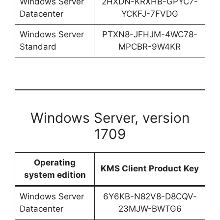
Windows Server
2HXDN-KRXHB-GPYC7-
Datacenter
YCKFJ-7FVDG
Windows Server
PTXN8-JFHJM-4WC78-
Standard
MPCBR-9W4KR
Windows Server, version
1709
Operating
KMS Client Product Key
system edition
Windows Server
6Y6KB-N82V8-D8CQV-
Datacenter
23MJW-BWTG6