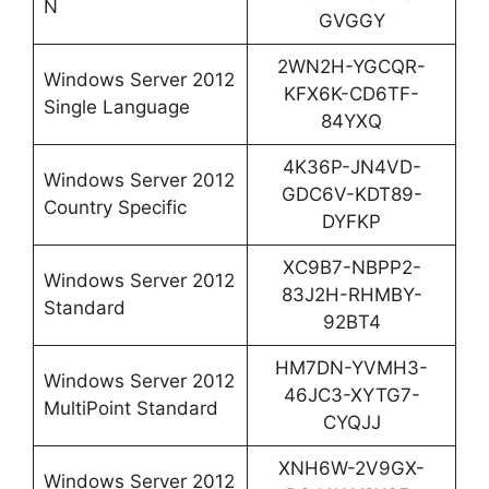
N
GVGGY
2WN2H-YGCQR-
Windows Server 2012
KFX6K-CD6TF-
Single Language
84YXQ
4K36P-JN4VD-
Windows Server 2012
GDC6V-KDT89-
Country Specific
DYFKP
XC9B7-NBPP2-
Windows Server 2012
83J2H-RHMBY-
Standard
92BT4
HM7DN-YVMH3-
Windows Server 2012
46JC3-XYTG7-
MultiPoint Standard
CYQJJ
XNH6W-2V9GX-
Windows Server 2012