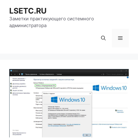
Перейти
LSETC.RU
к
содержимому
Заметки практикующего системного
администратора
Меню