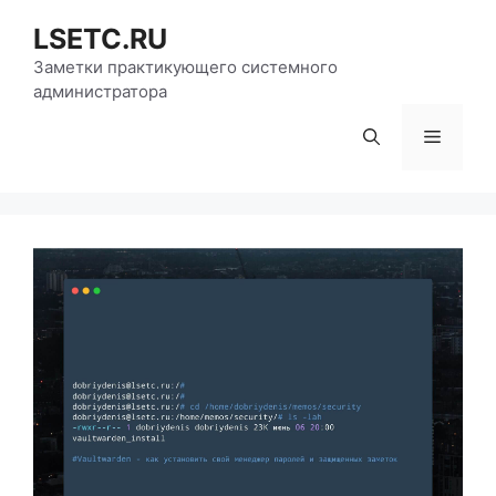
Перейти
LSETC.RU
к
содержимому
Заметки практикующего системного
администратора
Меню