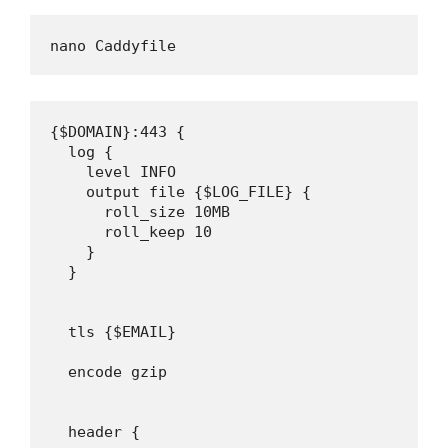
nano Caddyfile
{$DOMAIN}:443 {

  log {

    level INFO

    output file {$LOG_FILE} {

      roll_size 10MB

      roll_keep 10

    }

  }

  tls {$EMAIL}

  encode gzip

  header {
