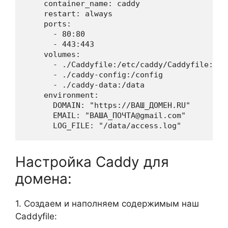
    container_name: caddy

    restart: always

    ports:

      - 80:80

      - 443:443

    volumes:

      - ./Caddyfile:/etc/caddy/Caddyfile:ro

      - ./caddy-config:/config

      - ./caddy-data:/data

    environment:

      DOMAIN: "https://ВАШ_ДОМЕН.RU"

      EMAIL: "ВАША_ПОЧТА@gmail.com"

      LOG_FILE: "/data/access.log"
Настройка Caddy для
домена:
1. Создаем и наполняем содержимым наш
Caddyfile: