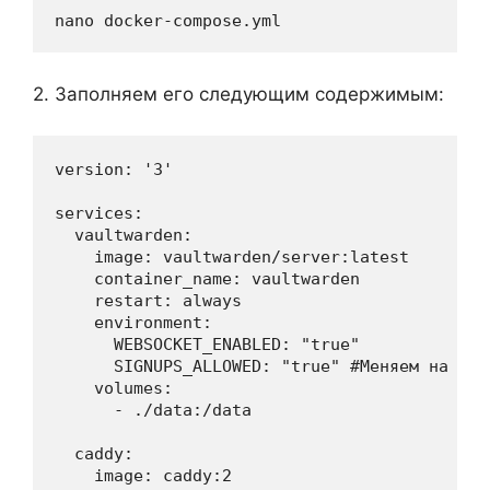
nano docker-compose.yml
2. Заполняем его следующим содержимым:
version: '3'

services:

  vaultwarden:

    image: vaultwarden/server:latest

    container_name: vaultwarden

    restart: always

    environment:

      WEBSOCKET_ENABLED: "true"

      SIGNUPS_ALLOWED: "true" #Меняем на fal
    volumes:

      - ./data:/data

  caddy:

    image: caddy:2
