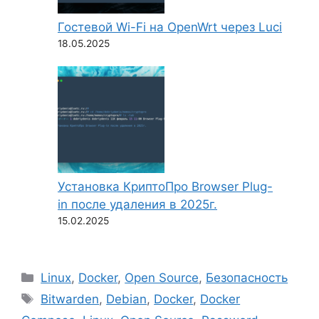
Гостевой Wi-Fi на OpenWrt через Luci
18.05.2025
Установка КриптоПро Browser Plug-
in после удаления в 2025г.
15.02.2025
Рубрики
Linux
,
Docker
,
Open Source
,
Безопасность
Метки
Bitwarden
,
Debian
,
Docker
,
Docker