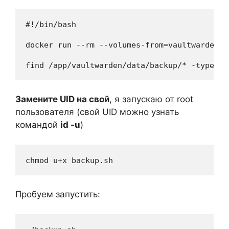
#!/bin/bash

docker run --rm --volumes-from=vaultwarden -
find /app/vaultwarden/data/backup/* -type f 
Замените UID на свой
, я запускаю от root
пользователя (свой UID можно узнать
командой
id -u
)
chmod u+x backup.sh
Пробуем запустить: