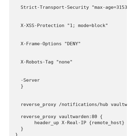
  Strict-Transport-Security "max-age=31536000
  X-XSS-Protection "1; mode=block"

  X-Frame-Options "DENY"

  X-Robots-Tag "none"

  -Server

  }

  reverse_proxy /notifications/hub vaultwarde
  reverse_proxy vaultwarden:80 {

       header_up X-Real-IP {remote_host}

  }

}