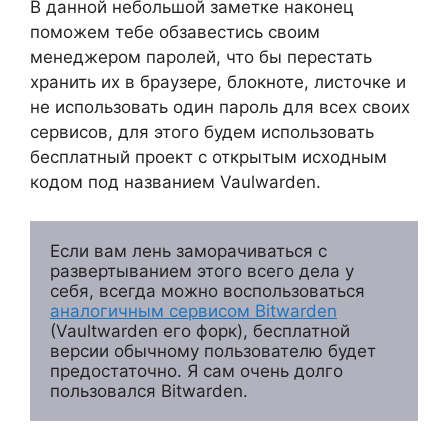
В данной небольшой заметке наконец
поможем тебе обзавестись своим
менеджером паролей, что бы перестать
хранить их в браузере, блокноте, листочке и
не использовать один пароль для всех своих
сервисов, для этого будем использовать
бесплатный проект с открытым исходным
кодом под названием Vaulwarden.
Если вам лень заморачиваться с 
развертыванием этого всего дела у 
себя, всегда можно воспользоваться 
аналогичным сервисом Bitwarden
(Vaultwarden его форк), бесплатной 
версии обычному пользователю будет 
предостаточно. Я сам очень долго 
пользовался Bitwarden.